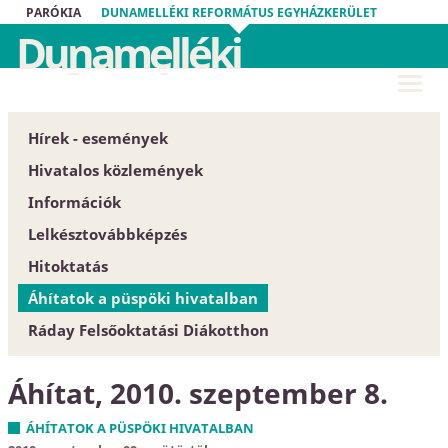
PARÓKIA
DUNAMELLÉKI REFORMÁTUS EGYHÁZKERÜLET
Dunamelléki
Református
Egyházkerület
Hírek - események
Hivatalos közlemények
Információk
Püspöki Hivatal
Lelkésztovábbképzés
Közgyűlés
Egyházközségek
Hitoktatás
Zárt tartalom
Esperesi Hivatalok
Áhítatok a püspöki hivatalban
Szabályrendeletek
Püspöki Hivatal
Hitoktatót keresünk
Ráday Felsőoktatási Diákotthon
Űrlapok
Elnökség és szervezet
Hitoktató állást keres
Dunamellék története
Konferencia-központ
Áhítat, 2010. szeptember 8.
Közlöny
Címtár
EGYH-KCP projektbeszámoló
ÁHÍTATOK A PÜSPÖKI HIVATALBAN