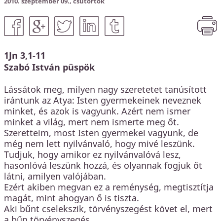
2010. szeptember 09., csütörtök
Közbeszerzés
KEHOP
Kiss Géza emlékház és közösségi központ kialakítása
1Jn 3,1-11
Szabó István püspök
Lássátok meg, milyen nagy szeretetet tanúsított
irántunk az Atya: Isten gyermekeinek neveznek
minket, és azok is vagyunk. Azért nem ismer
minket a világ, mert nem ismerte meg őt.
Szeretteim, most Isten gyermekei vagyunk, de
még nem lett nyilvánvaló, hogy mivé leszünk.
Tudjuk, hogy amikor ez nyilvánvalóvá lesz,
hasonlóvá leszünk hozzá, és olyannak fogjuk őt
látni, amilyen valójában.
Ezért akiben megvan ez a reménység, megtisztítja
magát, mint ahogyan ő is tiszta.
Aki bűnt cselekszik, törvényszegést követ el, mert
a bűn törvényszegés.