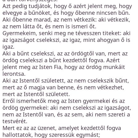
Azt pedig tudjátok, hogy ő azért jelent meg, hogy
elvegye a bűnöket, és hogy őbenne nincsen bűn.
Aki őbenne marad, az nem vétkezik: aki vétkezik,
az nem látta őt, és nem is ismeri őt.
Gyermekeim, senki meg ne tévesszen titeket: aki
az igazságot cselekszi, az igaz, mint ahogyan ő is
igaz.
Aki a bűnt cselekszi, az az ördögtől van, mert az
ördög cselekszi a bűnt kezdettől fogva. Azért
jelent meg az Isten Fia, hogy az ördög munkáit
lerontsa.
Aki az Istentől született, az nem cselekszik bűnt,
mert az ő magja van benne, és nem vétkezhet,
mert az Istentől született.
Erről ismerhetők meg az Isten gyermekei és az
ördög gyermekei: aki nem cselekszi az igazságot,
nem az Istentől van, és az sem, aki nem szereti a
testvérét.
Mert ez az az üzenet, amelyet kezdettől fogva
hallottatok, hogy szeressük egymást;