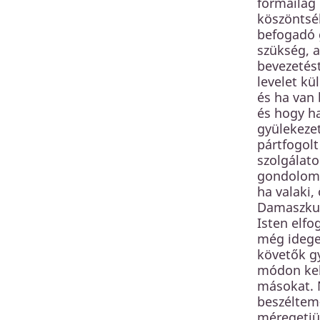
formailag 
köszöntsék
befogadó 
szükség, 
bevezetést
levelet kü
és ha van 
és hogy h
gyülekezet
pártfogolt
szolgálat
gondolom -
ha valaki
Damaszkusz
Isten elfo
még idegen
követők gy
módon kell
másokat. 
beszéltem-
méregetjü