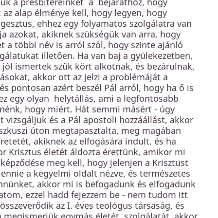
juk a presbitereinket a bejárathoz, hogy
 az alap élménye kell, hogy legyen, hogy
gesztus, ehhez egy folyamatos szolgálatra van
a azokat, akiknek szükségük van arra, hogy
a többi név is arról szól, hogy szinte ajánló
gálatukat illetően. Ha van baj a gyülekezetben,
 jól ismertek szűk kört alkotnak, és bezárulnak,
kat, akkor ott az jelzi a problémáját a
s pontosan azért beszél Pál arról, hogy ha ő is
r ez egy olyan helytállás, ami a legfontosabb
tnénk, hogy miért. Hát semmi másért - úgy
 vizsgáljuk és a Pál apostoli hozzáállást, akkor
amaszkuszi úton megtapasztalta, meg magában
tetét, akiknek az elfogására indult, és ha
r Krisztus életét áldozta érettünk, amikor mi
képződése meg kell, hogy jelenjen a Krisztust
ennie a kegyelmi oldalt nézve, és természetes
ennünket, akkor mi is befogadunk és elfogadunk
atom, ezzel hadd fejezzem be - nem tudom itt
összeverődik az I. éves teológus társaság, és
 megismerjük egymás életét, szolgálatát, akkor