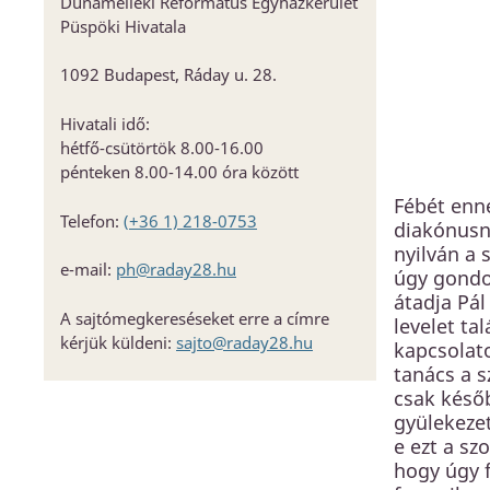
Dunamelléki Református Egyházkerület
Közbeszerzés
Püspöki Hivatala
KEHOP
1092 Budapest, Ráday u. 28.
Kiss Géza emlékház és közösségi
központ kialakítása
Hivatali idő:
hétfő-csütörtök 8.00-16.00
pénteken 8.00-14.00 óra között
Fébét enn
Telefon:
(+36 1) 218-0753
diakónusn
nyilván a
e-mail:
ph@raday28.hu
úgy gondo
átadja Pál
A sajtómegkereséseket erre a címre
levelet ta
kérjük küldeni:
sajto@raday28.hu
kapcsolat
tanács a s
csak későb
gyülekeze
e ezt a sz
hogy úgy f