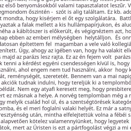
z első benyomásokból valami tapasztalatot leszűr. Vo
egmondom őszintén - szót is alig találtam. Ez kb. add
t mondta, hogy kisérjem el őt egy szolgálatára. Bat
aztak a falak mellett a kis hullámpapírjukon, és al
 néha a kábítószer is előkerült, és végignéztem azt, h
nap ebben az emberi mélységben helytálljon. És onna
atosan építettem fel magamban a vele való kollegiál
ített. Úgy, ahogy az igében van, hogy ha valakit ell
és majd az parázs lesz rajta. Ez az én fejem volt parázs
tenni a kérdést egyéni csendességen kívül is, hogy
sználni, ahol engem nem tud használni, akkor hogy k
át, reménységét, szeretetét. Bennem van a mai napig
 akciók tudnak indulni, hogy tereljük ki a templombó
példát. Nem egy atyafi keresett meg, hogy presbiterek 
t ez másnak a helye. A norvég templomban még a neve
gy melyik család hol ül, és a szentségtörések kategór
mba, és el meri foglalni valaki helyét. Ez már a sa
resztyénség után, mintha elfelejtettük volna a fébéi s
 alapvetően kötelez valamennyiünket, hogy legyetek 
átok, mert az Úristen is ezt a pártfogolást végzi a 