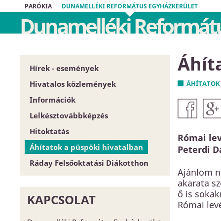
PARÓKIA
DUNAMELLÉKI REFORMÁTUS EGYHÁZKERÜLET
Dunamelléki Reformátu
Áhít
Hírek - események
Hivatalos közlemények
ÁHÍTATOK
Információk
Püspöki Hivatal
Lelkésztovábbképzés
Közgyűlés
Egyházközségek
Hitoktatás
Zárt tartalom
Esperesi Hivatalok
Római lev
Áhítatok a püspöki hivatalban
Szabályrendeletek
Püspöki Hivatal
Hitoktatót keresünk
Peterdi D
Ráday Felsőoktatási Diákotthon
Űrlapok
Elnökség és szervezet
Hitoktató állást keres
Ajánlom ne
Dunamellék története
Konferencia-központ
akarata sz
ő is soka
Közlöny
Címtár
KAPCSOLAT
Római levé
EGYH-KCP projektbeszámoló