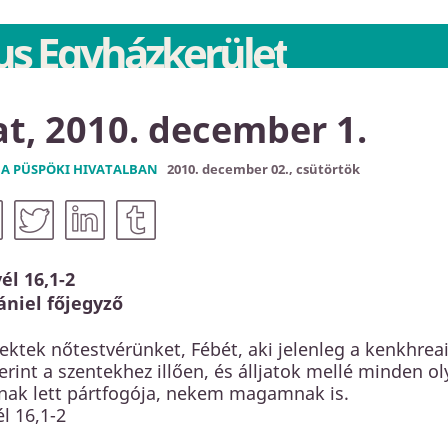
s Egyházkerület
at, 2010. december 1.
 A PÜSPÖKI HIVATALBAN
2010. december 02., csütörtök
él 16,1-2
ániel főjegyző
ktek nőtestvérünket, Fébét, aki jelenleg a kenkhreai
erint a szentekhez illően, és álljatok mellé minden 
knak lett pártfogója, nekem magamnak is.
l 16,1-2