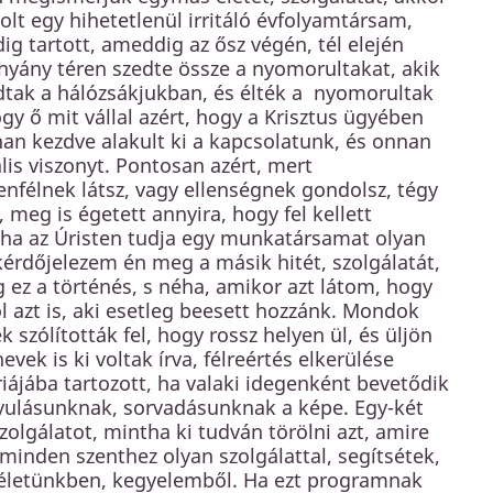
lt egy hihetetlenül irritáló évfolyamtársam,
ig tartott, ameddig az ősz végén, tél elején
thyány téren szedte össze a nyomorultakat, akik
udtak a hálózsákjukban, és élték a nyomorultak
ogy ő mit vállal azért, hogy a Krisztus ügyében
n kezdve alakult ki a kapcsolatunk, és onnan
is viszonyt. Pontosan azért, mert
enfélnek látsz, vagy ellenségnek gondolsz, tégy
, meg is égetett annyira, hogy fel kellett
 ha az Úristen tudja egy munkatársamat olyan
érdőjelezem én meg a másik hitét, szolgálatát,
 ez a történés, s néha, amikor azt látom, hogy
l azt is, aki esetleg beesett hozzánk. Mondok
szólították fel, hogy rossz helyen ül, és üljön
k is ki voltak írva, félreértés elkerülése
iájába tartozott, ha valaki idegenként bevetődik
tnyulásunknak, sorvadásunknak a képe. Egy-két
zolgálatot, mintha ki tudván törölni azt, amire
minden szenthez olyan szolgálattal, segítsétek,
mi életünkben, kegyelemből. Ha ezt programnak