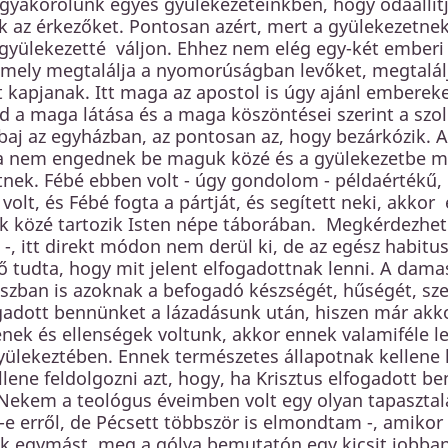
gyakorolunk egyes gyülekezeteinkben, hogy odaállít
 az érkezőket. Pontosan azért, mert a gyülekezetnek
gyülekezetté váljon. Ehhez nem elég egy-két emberi 
amely megtalálja a nyomorúságban levőket, megtalálj
 kapjanak. Itt maga az apostol is úgy ajánl embereket 
ld a maga látása és a maga köszöntései szerint a szol
baj az egyházban, az pontosan az, hogy bezárkózik. A
a nem engednek be maguk közé és a gyülekezetbe máso
nek. Fébé ebben volt - úgy gondolom - példaértékű, é
 volt, és Fébé fogta a pártját, és segített neki, akko
ok közé tartozik Isten népe táborában. Megkérdezhe
, itt direkt módon nem derül ki, de az egész habitust
, ő tudta, hogy mit jelent elfogadottnak lenni. A d
ban is azoknak a befogadó készségét, hűségét, szere
gadott bennünket a lázadásunk után, hiszen már akko
ek és ellenségek voltunk, akkor ennek valamiféle le
ülekeztében. Ennek természetes állapotnak kellene l
ene feldolgozni azt, hogy, ha Krisztus elfogadott b
Nekem a teológus éveimben volt egy olyan tapasztal
e erről, de Pécsett többször is elmondtam -, amikor 
k egymást, meg a gólya bemutatón egy kicsit jobban