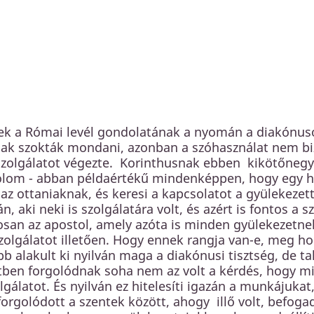
ek a Római levél gondolatának a nyomán a diakónusok
ak szokták mondani, azonban a szóhasználat nem bi
 szolgálatot végezte. Korinthusnak ebben kikötőnegy
lom - abban példaértékű mindenképpen, hogy egy ho
 az ottaniaknak, és keresi a kapcsolatot a gyülekezette
lán, aki neki is szolgálatára volt, és azért is fontos 
osan az apostol, amely azóta is minden gyülekezetn
zolgálatot illetően. Hogy ennek rangja van-e, meg 
b alakult ki nyilván maga a diakónusi tisztség, de ta
tben forgolódnak soha nem az volt a kérdés, hogy mi
olgálatot. És nyilván ez hitelesíti igazán a munkájukat,
orgolódott a szentek között, ahogy illő volt, befoga