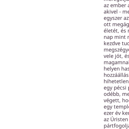
az ember a
akivel - m
egyszer az
ott megágy
életét, és
nap mint 
kezdve tud
megszégyen
vele jót, 
magamnak 
helyen ha
hozzáállás
hihetetlen
egy pécsi 
odébb, mer
végett, ho
egy templo
ezer év ke
az Úristen
pártfogolj