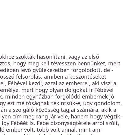
hoz szokták hasonlítani, vagy az első
ztos, hogy meg kell tévesszen bennünket, mert
edében levő gyülekezetben forgolódott, de -
sszú felsorolás, amiben a köszöntéseket
l, Fébével kezdi, azzal az emberrel, aki viszi a
a személye, mert hogy olyan dolgokat ír Fébével
ek, minden egyházban forgolódó embernek jó
hogy ezt méltóságnak tekintsük-e, úgy gondolom,
lán a szolgáló közösség tagjai számára, akik a
lyen cím meg rang jár vele, hanem hogy végzik-
 így Fébéét is. Fébe bizonyságtétele arról szólt,
dó ember volt, több volt annál, mint ami